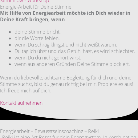
Stimmflow - Workshop
Energie-Arbeit für Deine Stimme
Mit Hilfe von Energiearbeit möchte ich Dich wieder in
Deine Kraft bringen, wenn
deine Stimme bricht.
dir die Worte fehlen.
wenn Du schräg klingst und nicht weißt warum.
Du täglich übst und das Gefühl hast, es wird schlechter.
wenn Du du nicht gehört wirst.
wenn aus anderen Gründen Deine Stimme blockiert.
Wenn du liebevolle, achtsame Begleitung für dich und deine
Stimme suchst, bist du genau richtig bei mir. Probiere es aus!
Ich freue mich auf dich.
Kontakt aufnehmen
Energiearbeit – Bewusstseinscoaching – Reiki
Reiki ist eine Art Reset für dein Energysystem. In Kombination