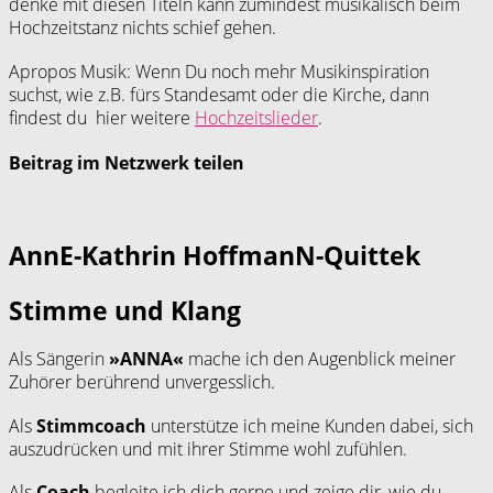
denke mit diesen Titeln kann zumindest musikalisch beim
Hochzeitstanz nichts schief gehen.
Apropos Musik: Wenn Du noch mehr Musikinspiration
suchst, wie z.B. fürs Standesamt oder die Kirche, dann
findest du hier weitere
Hochzeitslieder
.
Beitrag im Netzwerk teilen
AnnE-Kathrin HoffmanN-Quittek
Stimme und Klang
Als Sängerin
»ANNA«
mache ich den Augenblick meiner
Zuhörer berührend unvergesslich.
Als
Stimmcoach
unterstütze ich meine Kunden dabei, sich
auszudrücken und mit ihrer Stimme wohl zufühlen.
Als
Coach
begleite ich dich gerne und zeige dir, wie du