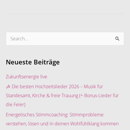
S
u
c
Neueste Beiträge
h
e
Zukunftsenergie live
n
🎶 Die besten Hochzeitslieder 2026 – Musik für
n
Standesamt, Kirche & freie Trauung (+ Bonus-Lieder für
a
die Feier)
c
Energetisches Stimmcoaching: Stimmprobleme
h
verstehen, lösen und in deinen Wohlfühlklang kommen
: