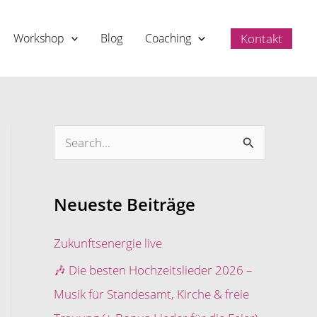
Kontakt
Workshop
Blog
Coaching
S
u
c
Neueste Beiträge
h
e
Zukunftsenergie live
n
🎶 Die besten Hochzeitslieder 2026 –
n
Musik für Standesamt, Kirche & freie
a