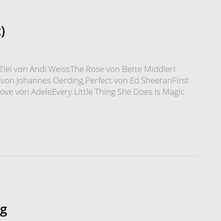
)
iel von Andi WeissThe Rose von Bette MiddlerI
von Johannes Oerding,Perfect von Ed SheeranFirst
ove von AdeleEvery Little Thing She Does Is Magic
ug