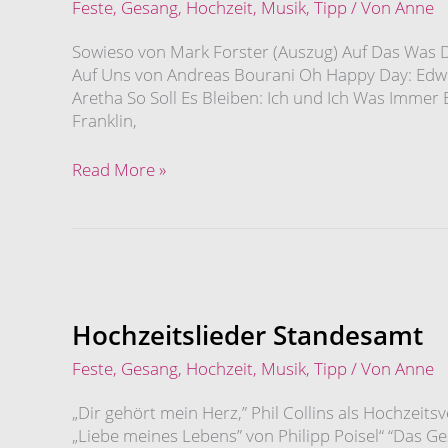
Feste
,
Gesang
,
Hochzeit
,
Musik
,
Tipp
/ Von
Anne
Sowieso von Mark Forster (Auszug) Auf Das Was 
Auf Uns von Andreas Bourani Oh Happy Day: Edwin 
Aretha So Soll Es Bleiben: Ich und Ich Was Immer Es
Franklin,
Read More »
Hochzeitslieder
Standesamt
Hochzeitslieder Standesamt
Feste
,
Gesang
,
Hochzeit
,
Musik
,
Tipp
/ Von
Anne
„Dir gehört mein Herz,” Phil Collins als Hochzeitsve
„Liebe meines Lebens” von Philipp Poisel“ “Das G