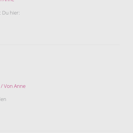
 Du hier:
/ Von
Anne
len