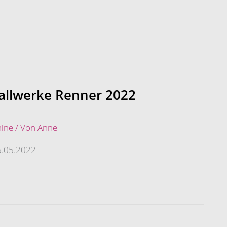
allwerke Renner 2022
ine
/ Von
Anne
5.05.2022