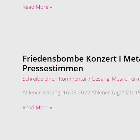
Read More »
Friedensbombe
Konzert
I
Friedensbombe Konzert I Met
Metallwerke
Pressestimmen
Renner
2022
Schreibe einen Kommentar
/
Gesang
,
Musik
,
Term
Pressestimmen
Ahlener Zeitung, 16.05.2022 Ahlener Tageblatt,1
Read More »