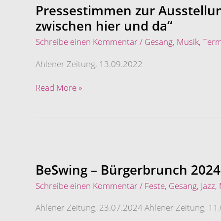
Ausstellungseröffnung
Pressestimmen zur Ausstellu
„Zuhause
zwischen hier und da“
zwischen
hier
Schreibe einen Kommentar
/
Gesang
,
Musik
,
Term
und
da“
Ahlener Zeitung, 13.09.2022
Read More »
BeSwing
–
Bürgerbrunch
BeSwing – Bürgerbrunch 2024
2024,
Schreibe einen Kommentar
/
Feste
,
Gesang
,
Jazz
,
2022
–
Ahlener Zeitung, 23.07.2024 Ahlener Zeitung, 11
Pressestimmen