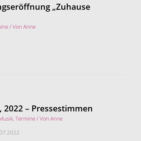
ngseröffnung „Zuhause
ine
/ Von
Anne
, 2022 – Pressestimmen
Musik
,
Termine
/ Von
Anne
.07.2022