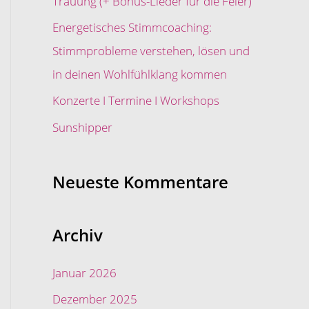
Trauung (+ Bonus-Lieder für die Feier)
c
Energetisches Stimmcoaching:
h
Stimmprobleme verstehen, lösen und
:
in deinen Wohlfühlklang kommen
Konzerte I Termine I Workshops
Sunshipper
Neueste Kommentare
Archiv
Januar 2026
Dezember 2025