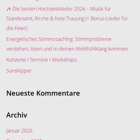
n
🎶 Die besten Hochzeitslieder 2026 – Musik für
n
Standesamt, Kirche & freie Trauung (+ Bonus-Lieder für
a
die Feier)
c
Energetisches Stimmcoaching: Stimmprobleme
h
verstehen, lösen und in deinen Wohlfühlklang kommen
:
Konzerte I Termine I Workshops
Sunshipper
Neueste Kommentare
Archiv
Januar 2026