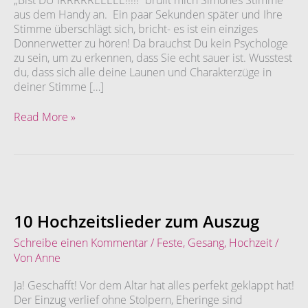
aus dem Handy an. Ein paar Sekunden später und Ihre
Stimme überschlägt sich, bricht- es ist ein einziges
Donnerwetter zu hören! Da brauchst Du kein Psychologe
zu sein, um zu erkennen, dass Sie echt sauer ist. Wusstest
du, dass sich alle deine Launen und Charakterzüge in
deiner Stimme […]
Read More »
10
Hochzeitslieder
zum
10 Hochzeitslieder zum Auszug
Auszug
Schreibe einen Kommentar
/
Feste
,
Gesang
,
Hochzeit
/
Von
Anne
Ja! Geschafft! Vor dem Altar hat alles perfekt geklappt hat!
Der Einzug verlief ohne Stolpern, Eheringe sind