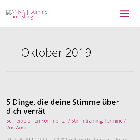
Zum
Inhalt
springen
Oktober 2019
5
Dinge,
die
5 Dinge, die deine Stimme über
deine
dich verrät
Stimme
über
Schreibe einen Kommentar
/
Stimmtraining
,
Termine
/
dich
Von
Anne
verrät
„Bist DU IRRRRREEEEE!!!!!“ brüllt mich Simones Stimme