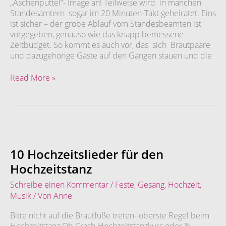
„Aschenputtel“- Image an! Teilweise wird in manchen
Standesämtern sogar im 20 Minuten-Takt geheiratet. Eins
ist sicher – der grobe Ablauf vom Standesbeamten ist
vorgegeben, genauso wie das knapp bemessene
Zeitbudget. So kommt es auch vor, das sich Brautpaare
und dazugehörige Gäste auf den Gängen stauen und die
Read More »
10
Hochzeitslieder
für
10 Hochzeitslieder für den
den
Hochzeitstanz
Hochzeitstanz
Schreibe einen Kommentar
/
Feste
,
Gesang
,
Hochzeit
,
Musik
/ Von
Anne
Bitte nicht auf die Brautfüße treten- oberste Regel beim