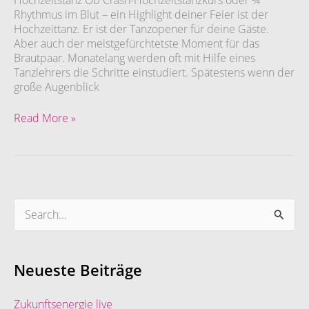
Hochzeitstanz Ob Crash-Hochzeitstanzkurs oder ¾
Rhythmus im Blut – ein Highlight deiner Feier ist der
Hochzeittanz. Er ist der Tanzopener für deine Gäste.
Aber auch der meistgefürchtetste Moment für das
Brautpaar. Monatelang werden oft mit Hilfe eines
Tanzlehrers die Schritte einstudiert. Spätestens wenn der
große Augenblick
Read More »
S
u
c
Neueste Beiträge
h
e
Zukunftsenergie live