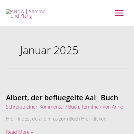
Zum
Inhalt
springen
Januar 2025
Albert,
der
befluegelte
Albert, der befluegelte Aal_ Buch
Aal_
Schreibe einen Kommentar
/
Buch
,
Termine
/ Von
Anne
Buch
Hier findest du alle Infos zum Buch Hier klicken
Read More »