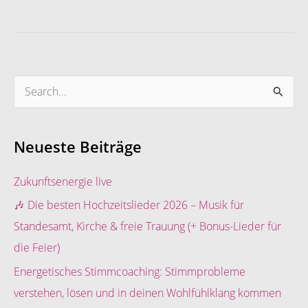
S
u
c
Neueste Beiträge
h
e
Zukunftsenergie live
n
🎶 Die besten Hochzeitslieder 2026 – Musik für
n
Standesamt, Kirche & freie Trauung (+ Bonus-Lieder für
a
die Feier)
c
Energetisches Stimmcoaching: Stimmprobleme
h
verstehen, lösen und in deinen Wohlfühlklang kommen
: