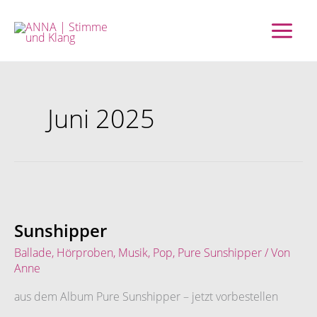
Zum
Inhalt
springen
Juni 2025
Sunshipper
Sunshipper
Ballade
,
Hörproben
,
Musik
,
Pop
,
Pure Sunshipper
/ Von
Anne
aus dem Album Pure Sunshipper – jetzt vorbestellen