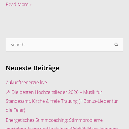
Read More »
S
u
c
Neueste Beiträge
h
e
Zukunftsenergie live
n
🎶 Die besten Hochzeitslieder 2026 – Musik für
n
Standesamt, Kirche & freie Trauung (+ Bonus-Lieder für
a
die Feier)
c
Energetisches Stimmcoaching: Stimmprobleme
h