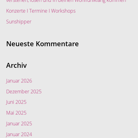
verstehen, lösen und in deinen Wohlfühlklang kommen
:
Konzerte I Termine I Workshops
Sunshipper
Neueste Kommentare
Archiv
Januar 2026
Dezember 2025
Juni 2025
Mai 2025
Januar 2025
Januar 2024