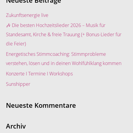
Neueste Beiträge
h
e
Zukunftsenergie live
n
🎶 Die besten Hochzeitslieder 2026 – Musik für
n
Standesamt, Kirche & freie Trauung (+ Bonus-Lieder für
a
die Feier)
c
Energetisches Stimmcoaching: Stimmprobleme
h
verstehen, lösen und in deinen Wohlfühlklang kommen
:
Konzerte I Termine I Workshops
Sunshipper
Neueste Kommentare
Archiv