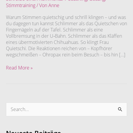
Stimmtraining
/ Von
Anne
bitte!
Quietschige
Warum Stimmen quietschig und schrill klingen – und was
Stimme?
du dagegen tun kannst Schlimmer als das Quietschen von
Ursachen,
Fingernägeln auf der Tafel. Schlimmer als eine
Tipps
Vollbremsung in der U‑Bahn. Schlimmer als das Kläffen
&
eines übermotivierten Chihuahuas. So klingt Frau
Stimmtraining
Quietschi. Die Reaktionen reichen von – Kopfhörer
wegschmeißen – Ohropax rein beim Besuch – bis hin […]
Read More »
S
u
c