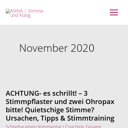
Zum
Inhalt
springen
November 2020
ACHTUNG-
es
schrillt!
ACHTUNG- es schrillt! – 3
–
Stimmpflaster und zwei Ohropax
3
bitte! Quietschige Stimme?
Stimmpflaster
und
Ursachen, Tipps & Stimmtraining
zwei
Schreibe einen Kommentar
/
Coaching
,
Gesang
,
Ohropax