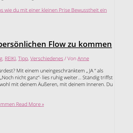
ps wie du mit einer kleinen Prise Bewusstheit ein
n persönlichen Flow zu kommen
g
,
REIKI
,
Tipp
,
Verschiedenes
/ Von
Anne
rdest? Mit einem uneingeschränktem „ JA “ als
och nicht ganz“- lies ruhig weiter… Ständig triffst
ht wohl mit deinem Äußeren, mit deinem Inneren. Du
 kommen
Read More »