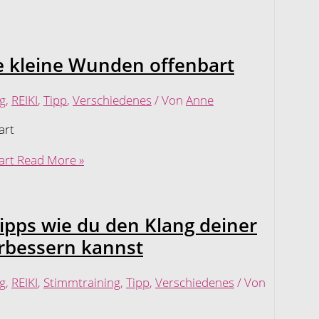
e kleine Wunden offenbart
g
,
REIKI
,
Tipp
,
Verschiedenes
/ Von
Anne
art
art
Read More »
ipps wie du den Klang deiner
rbessern kannst
g
,
REIKI
,
Stimmtraining
,
Tipp
,
Verschiedenes
/ Von