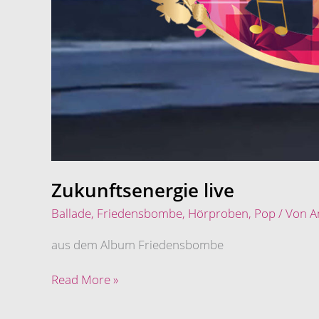
Zukunftsenergie live
Ballade
,
Friedensbombe
,
Hörproben
,
Pop
/ Von
A
aus dem Album Friedensbombe
Read More »