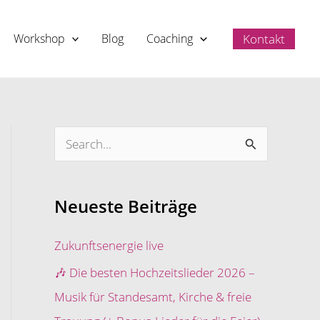
Kontakt
Workshop
Blog
Coaching
S
u
c
Neueste Beiträge
h
e
Zukunftsenergie live
n
🎶 Die besten Hochzeitslieder 2026 –
n
Musik für Standesamt, Kirche & freie
a