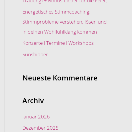
Trauung (+ Bonus-Lieder für die Feier)
c
Energetisches Stimmcoaching:
h
Stimmprobleme verstehen, lösen und
:
in deinen Wohlfühlklang kommen
Konzerte I Termine I Workshops
Sunshipper
Neueste Kommentare
Archiv
Januar 2026
Dezember 2025