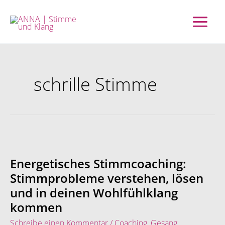
Zum
Inhalt
springen
schrille Stimme
Energetisches
Stimmcoaching:
Stimmprobleme
Energetisches Stimmcoaching:
verstehen,
Stimmprobleme verstehen, lösen
lösen
und in deinen Wohlfühlklang
und
in
kommen
deinen
Schreibe einen Kommentar
/
Coaching
,
Gesang
,
Wohlfühlklang