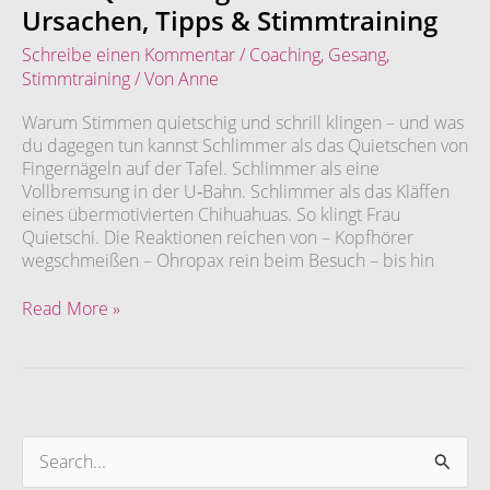
und
Ursachen, Tipps & Stimmtraining
zwei
Schreibe einen Kommentar
/
Coaching
,
Gesang
,
Ohropax
Stimmtraining
/ Von
Anne
bitte!
Quietschige
Warum Stimmen quietschig und schrill klingen – und was
Stimme?
du dagegen tun kannst Schlimmer als das Quietschen von
Ursachen,
Fingernägeln auf der Tafel. Schlimmer als eine
Tipps
Vollbremsung in der U‑Bahn. Schlimmer als das Kläffen
&
eines übermotivierten Chihuahuas. So klingt Frau
Stimmtraining
Quietschi. Die Reaktionen reichen von – Kopfhörer
wegschmeißen – Ohropax rein beim Besuch – bis hin
Read More »
S