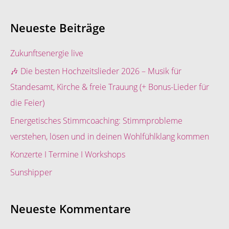
u
c
Neueste Beiträge
h
e
Zukunftsenergie live
n
🎶 Die besten Hochzeitslieder 2026 – Musik für
n
Standesamt, Kirche & freie Trauung (+ Bonus-Lieder für
a
die Feier)
c
Energetisches Stimmcoaching: Stimmprobleme
h
verstehen, lösen und in deinen Wohlfühlklang kommen
:
Konzerte I Termine I Workshops
Sunshipper
Neueste Kommentare