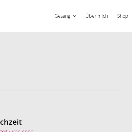
Gesang
Über mich
Shop
chzeit
zeit
/ Von
Anne