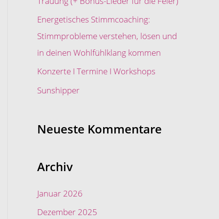
Trauung (+ Bonus-Lieder für die Feier)
c
Energetisches Stimmcoaching:
h
Stimmprobleme verstehen, lösen und
:
in deinen Wohlfühlklang kommen
Konzerte I Termine I Workshops
Sunshipper
Neueste Kommentare
Archiv
Januar 2026
Dezember 2025