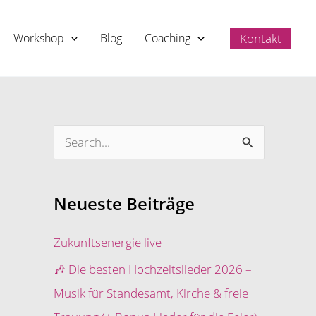
Kontakt
Workshop
Blog
Coaching
S
u
c
Neueste Beiträge
h
e
Zukunftsenergie live
n
🎶 Die besten Hochzeitslieder 2026 –
n
Musik für Standesamt, Kirche & freie
a