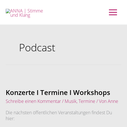
Zum
Inhalt
springen
Podcast
Konzerte
I
Termine
Konzerte I Termine I Workshops
I
Schreibe einen Kommentar
/
Musik
,
Termine
/ Von
Anne
Workshops
Die nächsten öffentlichen Veranstaltungen findest Du
hier: