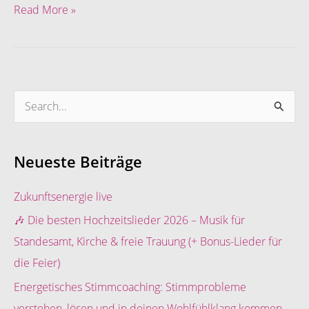
Read More »
S
u
c
Neueste Beiträge
h
e
Zukunftsenergie live
n
🎶 Die besten Hochzeitslieder 2026 – Musik für
n
Standesamt, Kirche & freie Trauung (+ Bonus-Lieder für
a
die Feier)
c
Energetisches Stimmcoaching: Stimmprobleme
h
verstehen, lösen und in deinen Wohlfühlklang kommen