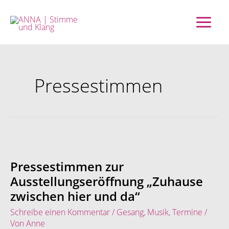
Zum
Inhalt
springen
Pressestimmen
Pressestimmen
zur
Ausstellungseröffnung
Pressestimmen zur
„Zuhause
Ausstellungseröffnung „Zuhause
zwischen
zwischen hier und da“
hier
und
Schreibe einen Kommentar
/
Gesang
,
Musik
,
Termine
/
da“
Von
Anne