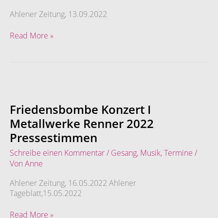
Ahlener Zeitung, 13.09.2022
Read More »
Friedensbombe
Konzert
I
Friedensbombe Konzert I
Metallwerke
Metallwerke Renner 2022
Renner
Pressestimmen
2022
Pressestimmen
Schreibe einen Kommentar
/
Gesang
,
Musik
,
Termine
/
Von
Anne
Ahlener Zeitung, 16.05.2022 Ahlener
Tageblatt,15.05.2022
Read More »