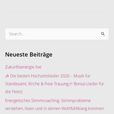
S
u
c
Neueste Beiträge
h
e
Zukunftsenergie live
n
🎶 Die besten Hochzeitslieder 2026 – Musik für
n
Standesamt, Kirche & freie Trauung (+ Bonus-Lieder für
a
die Feier)
c
Energetisches Stimmcoaching: Stimmprobleme
h
verstehen, lösen und in deinen Wohlfühlklang kommen
: