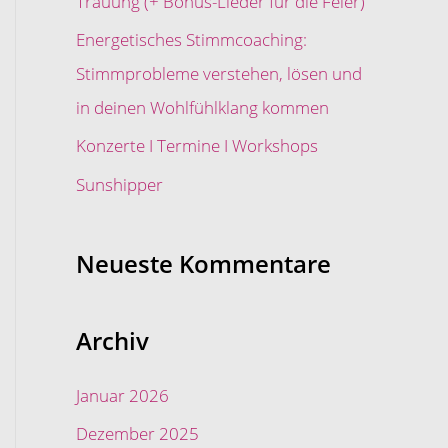
Trauung (+ Bonus-Lieder für die Feier)
c
Energetisches Stimmcoaching:
h
Stimmprobleme verstehen, lösen und
:
in deinen Wohlfühlklang kommen
Konzerte I Termine I Workshops
Sunshipper
Neueste Kommentare
Archiv
Januar 2026
Dezember 2025