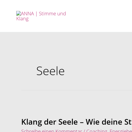
Zum
Inhalt
springen
Seele
Klang
der
Seele
Klang der Seele – Wie deine 
–
Schreibe einen Kommentar
/
Coaching
,
Energieb