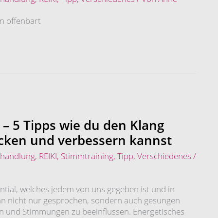
n offenbart
– 5 Tipps wie du den Klang
cken und verbessern kannst
ehandlung
,
REIKI
,
Stimmtraining
,
Tipp
,
Verschiedenes
/
ntial, welches jedem von uns gegeben ist und in
ann nicht nur gesprochen, sondern auch gesungen
 und Stimmungen zu beeinflussen. Energetisches