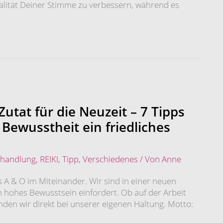
lität Deiner Stimme zu verbessern, während es
Zutat für die Neuzeit – 7 Tipps
 Bewusstheit ein friedliches
ehandlung
,
REIKI
,
Tipp
,
Verschiedenes
/ Von
Anne
s A & O im Miteinander. Wir sind in einer neuen
n hohes Bewusstsein einfordert. Ob auf der Arbeit
landen wir direkt bei unserer eigenen Haltung. Motto: