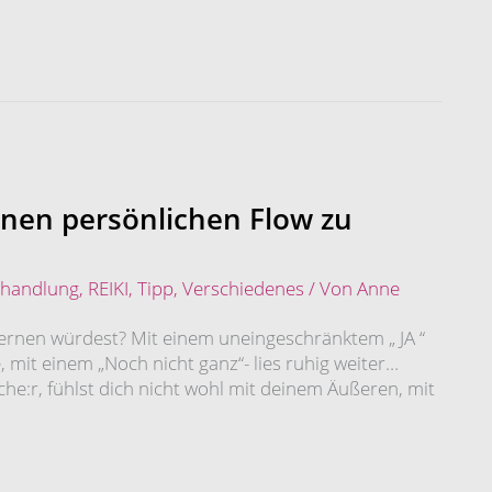
inen persönlichen Flow zu
ehandlung
,
REIKI
,
Tipp
,
Verschiedenes
/ Von
Anne
lernen würdest? Mit einem uneingeschränktem „ JA “
, mit einem „Noch nicht ganz“- lies ruhig weiter…
sche:r, fühlst dich nicht wohl mit deinem Äußeren, mit