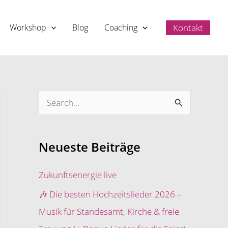
Kontakt
Workshop
Blog
Coaching
S
u
c
Neueste Beiträge
h
e
Zukunftsenergie live
n
🎶 Die besten Hochzeitslieder 2026 –
n
Musik für Standesamt, Kirche & freie
a