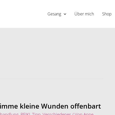
Gesang
Über mich
Shop
Stimme kleine Wunden offenbart
ehandlung
,
REIKI
,
Tipp
,
Verschiedenes
/ Von
Anne