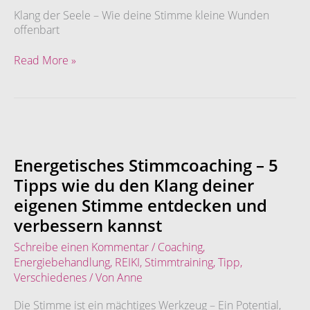
offenbart
Klang der Seele – Wie deine Stimme kleine Wunden
offenbart
Read More »
Energetisches
Stimmcoaching
–
Energetisches Stimmcoaching – 5
5
Tipps wie du den Klang deiner
Tipps
eigenen Stimme entdecken und
wie
du
verbessern kannst
den
Schreibe einen Kommentar
/
Coaching
,
Klang
Energiebehandlung
,
REIKI
,
Stimmtraining
,
Tipp
,
deiner
eigenen
Verschiedenes
/ Von
Anne
Stimme
Die Stimme ist ein mächtiges Werkzeug – Ein Potential,
entdecken