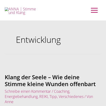
Zum
Inhalt
springen
Entwicklung
Klang
der
Seele
Klang der Seele – Wie deine
–
Stimme kleine Wunden offenbart
Wie
deine
Schreibe einen Kommentar
/
Coaching
,
Stimme
Energiebehandlung
,
REIKI
,
Tipp
,
Verschiedenes
/ Von
kleine
Anne
Wunden