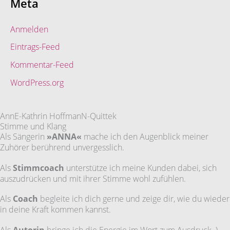
Meta
Anmelden
Eintrags-Feed
Kommentar-Feed
WordPress.org
AnnE-Kathrin HoffmanN-Quittek
Stimme und Klang
Als Sängerin
»ANNA«
mache ich den Augenblick meiner
Zuhörer berührend unvergesslich.
Als
Stimmcoach
unterstütze ich meine Kunden dabei, sich
auszudrücken und mit ihrer Stimme wohl zufühlen.
Als
Coach
begleite ich dich gerne und zeige dir, wie du wieder
in deine Kraft kommen kannst.
Als
Autorin
bringe ich die Energie im Wort zum Ausdruck,-)