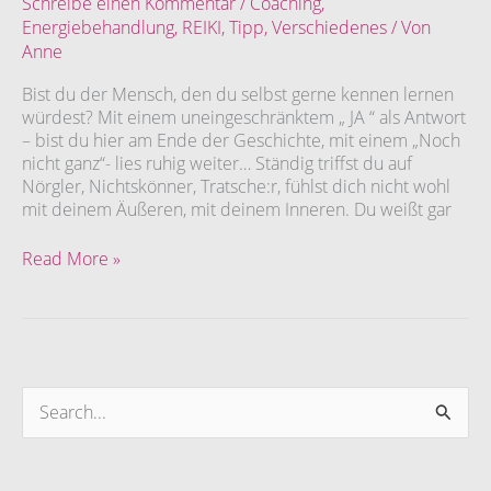
Schreibe einen Kommentar
/
Coaching
,
Deinen
Energiebehandlung
,
REIKI
,
Tipp
,
Verschiedenes
/ Von
persönlichen
Anne
Flow
zu
Bist du der Mensch, den du selbst gerne kennen lernen
kommen
würdest? Mit einem uneingeschränktem „ JA “ als Antwort
– bist du hier am Ende der Geschichte, mit einem „Noch
nicht ganz“- lies ruhig weiter… Ständig triffst du auf
Nörgler, Nichtskönner, Tratsche:r, fühlst dich nicht wohl
mit deinem Äußeren, mit deinem Inneren. Du weißt gar
Read More »
S
u
c