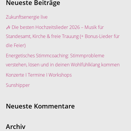
Neueste Beiträge
h
e
Zukunftsenergie live
n
🎶 Die besten Hochzeitslieder 2026 – Musik für
n
Standesamt, Kirche & freie Trauung (+ Bonus-Lieder für
a
die Feier)
c
Energetisches Stimmcoaching: Stimmprobleme
h
verstehen, lösen und in deinen Wohlfühlklang kommen
:
Konzerte I Termine I Workshops
Sunshipper
Neueste Kommentare
Archiv