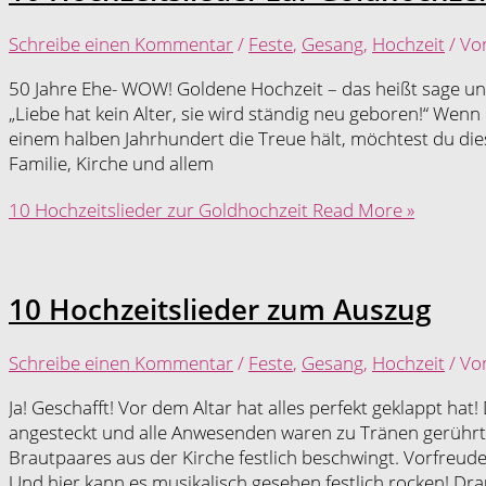
Schreibe einen Kommentar
/
Feste
,
Gesang
,
Hochzeit
/ V
50 Jahre Ehe- WOW! Goldene Hochzeit – das heißt sage un
„Liebe hat kein Alter, sie wird ständig neu geboren!“ Wenn
einem halben Jahrhundert die Treue hält, möchtest du die
Familie, Kirche und allem
10 Hochzeitslieder zur Goldhochzeit
Read More »
10 Hochzeitslieder zum Auszug
Schreibe einen Kommentar
/
Feste
,
Gesang
,
Hochzeit
/ V
Ja! Geschafft! Vor dem Altar hat alles perfekt geklappt hat
angesteckt und alle Anwesenden waren zu Tränen gerührt. 
Brautpaares aus der Kirche festlich beschwingt. Vorfreude
Und hier kann es musikalisch gesehen festlich rocken! Dr