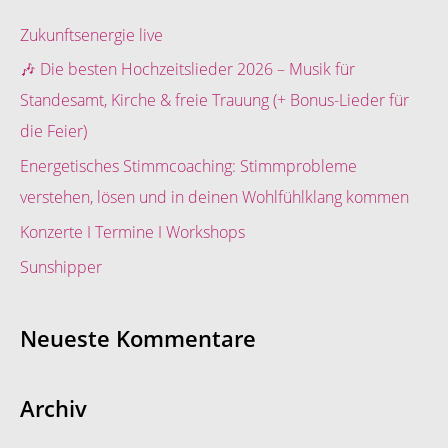
h
e
Zukunftsenergie live
n
🎶 Die besten Hochzeitslieder 2026 – Musik für
n
Standesamt, Kirche & freie Trauung (+ Bonus-Lieder für
a
die Feier)
c
Energetisches Stimmcoaching: Stimmprobleme
h
verstehen, lösen und in deinen Wohlfühlklang kommen
:
Konzerte I Termine I Workshops
Sunshipper
Neueste Kommentare
Archiv