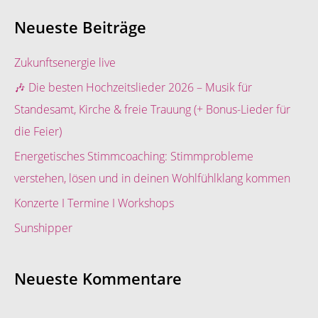
c
Neueste Beiträge
h
e
Zukunftsenergie live
n
🎶 Die besten Hochzeitslieder 2026 – Musik für
n
Standesamt, Kirche & freie Trauung (+ Bonus-Lieder für
a
die Feier)
c
Energetisches Stimmcoaching: Stimmprobleme
h
verstehen, lösen und in deinen Wohlfühlklang kommen
:
Konzerte I Termine I Workshops
Sunshipper
Neueste Kommentare