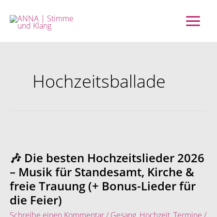
Zum
Inhalt
springen
Hochzeitsballade
🎶
Die
besten
🎶 Die besten Hochzeitslieder 2026
Hochzeitslieder
– Musik für Standesamt, Kirche &
2026
freie Trauung (+ Bonus-Lieder für
–
Musik
die Feier)
für
Schreibe einen Kommentar
/
Gesang
,
Hochzeit
,
Termine
/
Standesamt,