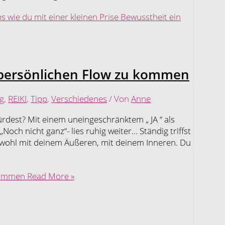
ps wie du mit einer kleinen Prise Bewusstheit ein
n persönlichen Flow zu kommen
g
,
REIKI
,
Tipp
,
Verschiedenes
/ Von
Anne
rdest? Mit einem uneingeschränktem „ JA “ als
och nicht ganz“- lies ruhig weiter… Ständig triffst
ht wohl mit deinem Äußeren, mit deinem Inneren. Du
 kommen
Read More »