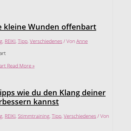
e kleine Wunden offenbart
g
,
REIKI
,
Tipp
,
Verschiedenes
/ Von
Anne
art
art
Read More »
ipps wie du den Klang deiner
rbessern kannst
g
,
REIKI
,
Stimmtraining
,
Tipp
,
Verschiedenes
/ Von