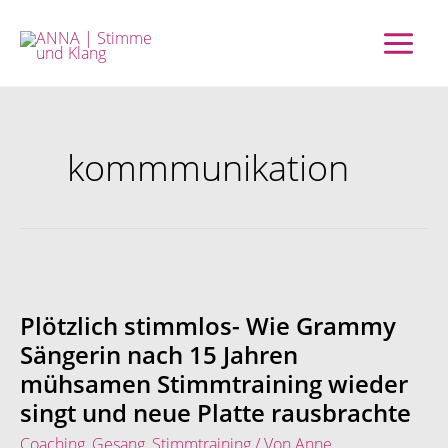
Zum
Inhalt
springen
kommmunikation
Plötzlich
stimmlos-
Wie
Plötzlich stimmlos- Wie Grammy
Grammy
Sängerin nach 15 Jahren
Sängerin
mühsamen Stimmtraining wieder
nach
15
singt und neue Platte rausbrachte
Jahren
Coaching
,
Gesang
,
Stimmtraining
/ Von
Anne
mühsamen