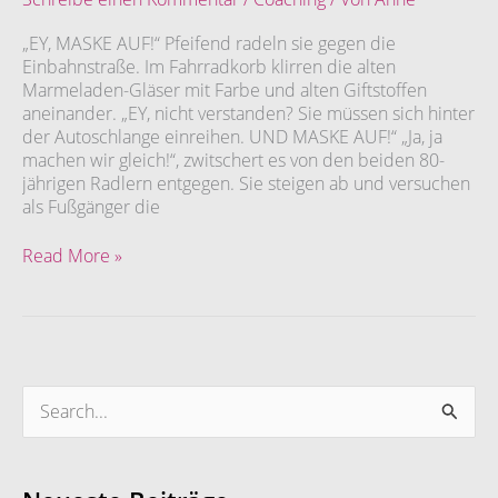
Wege
aus
„EY, MASKE AUF!“ Pfeifend radeln sie gegen die
der
Einbahnstraße. Im Fahrradkorb klirren die alten
Schulddiskussion
Marmeladen-Gläser mit Farbe und alten Giftstoffen
aneinander. „EY, nicht verstanden? Sie müssen sich hinter
der Autoschlange einreihen. UND MASKE AUF!“ „Ja, ja
machen wir gleich!“, zwitschert es von den beiden 80-
jährigen Radlern entgegen. Sie steigen ab und versuchen
als Fußgänger die
Read More »
S
u
c