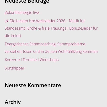
Neueste Beiträge
h
e
Zukunftsenergie live
n
🎶 Die besten Hochzeitslieder 2026 – Musik für
n
Standesamt, Kirche & freie Trauung (+ Bonus-Lieder für
a
die Feier)
c
Energetisches Stimmcoaching: Stimmprobleme
h
verstehen, lösen und in deinen Wohlfühlklang kommen
:
Konzerte I Termine I Workshops
Sunshipper
Neueste Kommentare
Archiv