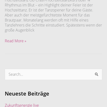
Hochzeitstanz Ob Crash-Hochzeitstanzkurs oder ¾
Rhythmus im Blut – ein Highlight deiner Feier ist der
Hochzeittanz. Er ist der Tanzopener für deine Gäste.
Aber auch der meistgefürchtetste Moment für das
Brautpaar. Monatelang werden oft mit Hilfe eines
Tanzlehrers die Schritte einstudiert. Spätestens wenn der
große Augenblick
Read More »
S
u
c
Neueste Beiträge
h
e
Zukunftsenergie live