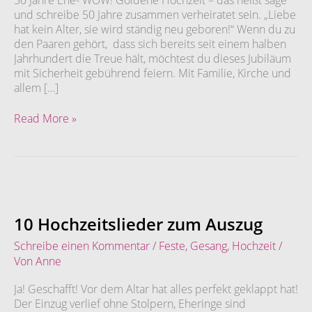
und schreibe 50 Jahre zusammen verheiratet sein. „Liebe
hat kein Alter, sie wird ständig neu geboren!“ Wenn du zu
den Paaren gehört, dass sich bereits seit einem halben
Jahrhundert die Treue hält, möchtest du dieses Jubiläum
mit Sicherheit gebührend feiern. Mit Familie, Kirche und
allem […]
Read More »
10
Hochzeitslieder
zum
10 Hochzeitslieder zum Auszug
Auszug
Schreibe einen Kommentar
/
Feste
,
Gesang
,
Hochzeit
/
Von
Anne
Ja! Geschafft! Vor dem Altar hat alles perfekt geklappt hat!
Der Einzug verlief ohne Stolpern, Eheringe sind