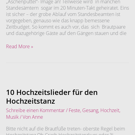
„Aschenputtel“- Image an! Teilweise wird in manchen
Standesämtern sogar im 20 Minuten-Takt geheiratet. Eins
ist sicher – der grobe Ablauf vom Standesbeamten ist
vorgegeben, genauso wie das knapp bemessene
Zeitbudget. So kommt es auch vor, das sich Brautpaare
und dazugehörige Gäste auf den Gängen stauen und die
Read More »
10
Hochzeitslieder
für
10 Hochzeitslieder für den
den
Hochzeitstanz
Hochzeitstanz
Schreibe einen Kommentar
/
Feste
,
Gesang
,
Hochzeit
,
Musik
/ Von
Anne
Bitte nicht auf die Brautfüße treten- oberste Regel beim