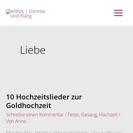
Zum
Inhalt
springen
Liebe
10
Hochzeitslieder
zur
10 Hochzeitslieder zur
Goldhochzeit
Goldhochzeit
Schreibe einen Kommentar
/
Feste
,
Gesang
,
Hochzeit
/
Von
Anne
50 Jahre Ehe- WOW! Goldene Hochzeit – das heißt sage