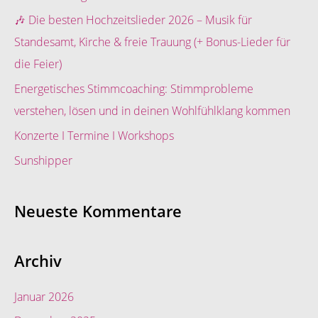
n
🎶 Die besten Hochzeitslieder 2026 – Musik für
n
Standesamt, Kirche & freie Trauung (+ Bonus-Lieder für
a
die Feier)
c
Energetisches Stimmcoaching: Stimmprobleme
h
verstehen, lösen und in deinen Wohlfühlklang kommen
:
Konzerte I Termine I Workshops
Sunshipper
Neueste Kommentare
Archiv
Januar 2026