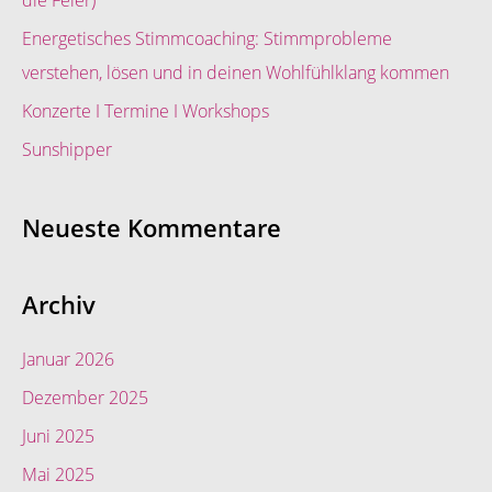
die Feier)
c
Energetisches Stimmcoaching: Stimmprobleme
h
verstehen, lösen und in deinen Wohlfühlklang kommen
:
Konzerte I Termine I Workshops
Sunshipper
Neueste Kommentare
Archiv
Januar 2026
Dezember 2025
Juni 2025
Mai 2025