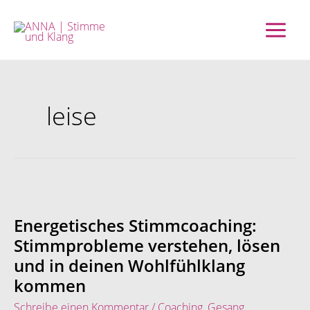
Zum
Inhalt
springen
leise
Energetisches
Stimmcoaching:
Stimmprobleme
Energetisches Stimmcoaching:
verstehen,
Stimmprobleme verstehen, lösen
lösen
und in deinen Wohlfühlklang
und
in
kommen
deinen
Schreibe einen Kommentar
/
Coaching
,
Gesang
,
Wohlfühlklang