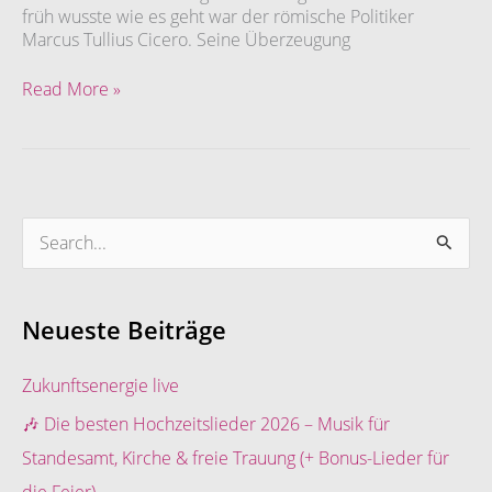
früh wusste wie es geht war der römische Politiker
zu
Marcus Tullius Cicero. Seine Überzeugung
begeistern
Read More »
S
u
c
Neueste Beiträge
h
e
Zukunftsenergie live
n
🎶 Die besten Hochzeitslieder 2026 – Musik für
n
Standesamt, Kirche & freie Trauung (+ Bonus-Lieder für
a