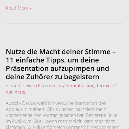
Read More »
Nutze
die
Macht
Nutze die Macht deiner Stimme –
deiner
11 einfache Tipps, um deine
Stimme
Präsentation aufzupimpen und
–
11
deine Zuhörer zu begeistern
einfache
Schreibe einen Kommentar
/
Stimmtraining
,
Termine
/
Tipps,
Von
Anne
um
deine
Autsch- Das tat weh! Ich versuche krampfhaft den
Präsentation
Applaus in meinem Ohr zu hören, nachdem mein
aufzupimpen
Vorredner seinen Vortrag gehalten hat. Betretene Stille
und
im Publikum. Gut – wenn man schläft, kann man nicht
deine
klatschen. Wie du erfolgreich vorträgst? Einer der schon
Zuhörer