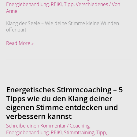
Stimme
Energiebehandlung
,
REIKI
,
Tipp
,
Verschiedenes
/ Von
kleine
Anne
Wunden
offenbart
Klang der Seele – Wie deine Stimme kleine Wunden
offenbart
Read More »
Energetisches
Stimmcoaching
–
Energetisches Stimmcoaching – 5
5
Tipps wie du den Klang deiner
Tipps
eigenen Stimme entdecken und
wie
du
verbessern kannst
den
Schreibe einen Kommentar
/
Coaching
,
Klang
Energiebehandlung
,
REIKI
,
Stimmtraining
,
Tipp
,
deiner